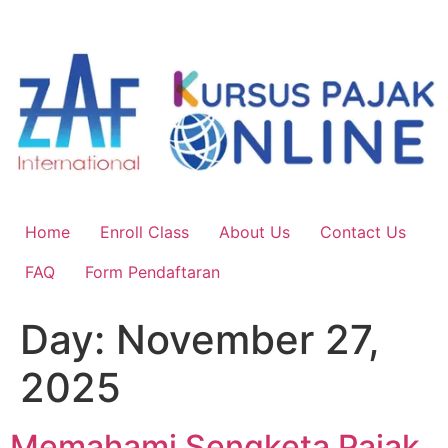
Skip
to
content
Home
Enroll Class
About Us
Contact Us
FAQ
Form Pendaftaran
Day:
November 27,
2025
Memahami Sengketa Pajak