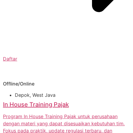
Daftar
Offline/Online
Depok, West Java
In House Training Pajak
Program In House Training Pajak untuk perusahaan
dengan materi yang dapat disesuaikan kebutuhan tim.
Fokus pada praktik, update regulasi terbaru, dan