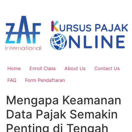
Skip
to
content
Home
Enroll Class
About Us
Contact Us
FAQ
Form Pendaftaran
Mengapa Keamanan
Data Pajak Semakin
Penting di Tengah