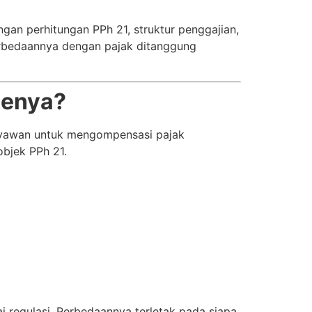
gan perhitungan PPh 21, struktur penggajian,
perbedaannya dengan pajak ditanggung
menya?
aryawan untuk mengompensasi pajak
objek PPh 21.
ai regulasi. Perbedaannya terletak pada siapa