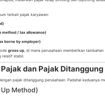
mum terkait pajak karyawan:
d)
 method / tax allowance)
ax borne by employer)
tode
gross up
, di mana perusahaan memberikan tambahan p
elatif stabil.
Pajak dan Pajak Ditanggung
ngan pajak ditanggung perusahaan. Padahal keduanya mem
s Up Method)