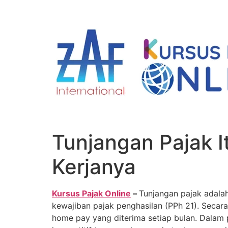
Skip
to
content
Tunjangan Pajak I
Kerjanya
Kursus Pajak Online
–
Tunjangan pajak adal
kewajiban pajak penghasilan (PPh 21). Secar
home pay yang diterima setiap bulan. Dalam p