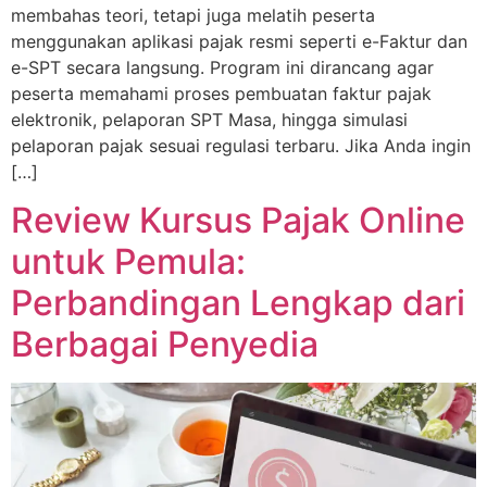
membahas teori, tetapi juga melatih peserta
menggunakan aplikasi pajak resmi seperti e-Faktur dan
e-SPT secara langsung. Program ini dirancang agar
peserta memahami proses pembuatan faktur pajak
elektronik, pelaporan SPT Masa, hingga simulasi
pelaporan pajak sesuai regulasi terbaru. Jika Anda ingin
[…]
Review Kursus Pajak Online
untuk Pemula:
Perbandingan Lengkap dari
Berbagai Penyedia