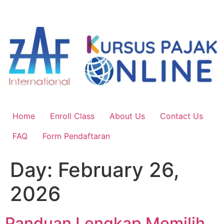
Skip
to
content
Home
Enroll Class
About Us
Contact Us
FAQ
Form Pendaftaran
Day:
February 26,
2026
Panduan Lengkap Memilih