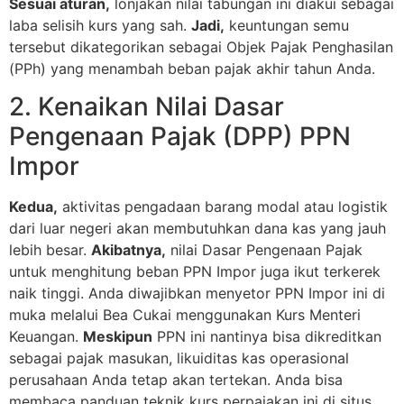
Sesuai aturan,
lonjakan nilai tabungan ini diakui sebagai
laba selisih kurs yang sah.
Jadi,
keuntungan semu
tersebut dikategorikan sebagai Objek Pajak Penghasilan
(PPh) yang menambah beban pajak akhir tahun Anda.
2. Kenaikan Nilai Dasar
Pengenaan Pajak (DPP) PPN
Impor
Kedua,
aktivitas pengadaan barang modal atau logistik
dari luar negeri akan membutuhkan dana kas yang jauh
lebih besar.
Akibatnya,
nilai Dasar Pengenaan Pajak
untuk menghitung beban PPN Impor juga ikut terkerek
naik tinggi. Anda diwajibkan menyetor PPN Impor ini di
muka melalui Bea Cukai menggunakan Kurs Menteri
Keuangan.
Meskipun
PPN ini nantinya bisa dikreditkan
sebagai pajak masukan, likuiditas kas operasional
perusahaan Anda tetap akan tertekan. Anda bisa
membaca panduan teknik kurs perpajakan ini di situs