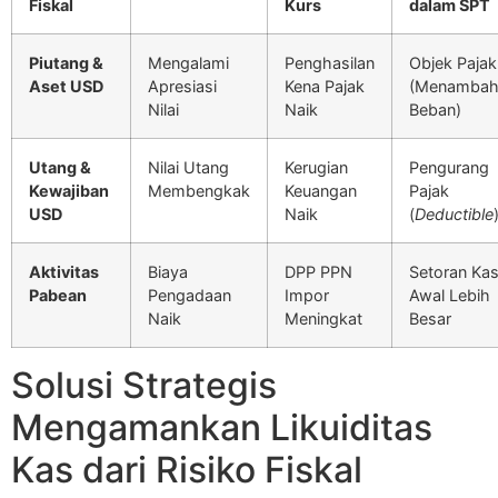
Fiskal
Kurs
dalam SPT
Piutang &
Mengalami
Penghasilan
Objek Pajak
Aset USD
Apresiasi
Kena Pajak
(Menamba
Nilai
Naik
Beban)
Utang &
Nilai Utang
Kerugian
Pengurang
Kewajiban
Membengkak
Keuangan
Pajak
USD
Naik
(
Deductible
Aktivitas
Biaya
DPP PPN
Setoran Ka
Pabean
Pengadaan
Impor
Awal Lebih
Naik
Meningkat
Besar
Solusi Strategis
Mengamankan Likuiditas
Kas dari Risiko Fiskal