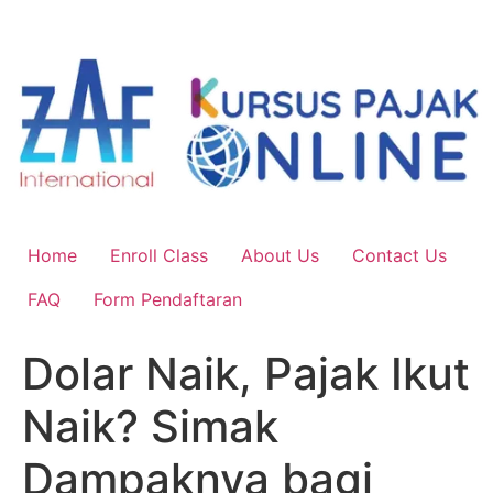
Skip
to
content
Home
Enroll Class
About Us
Contact Us
FAQ
Form Pendaftaran
Dolar Naik, Pajak Ikut
Naik? Simak
Dampaknya bagi