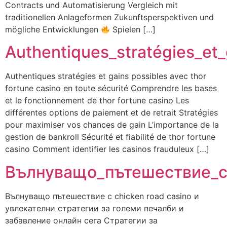
Contracts und Automatisierung Vergleich mit
traditionellen Anlageformen Zukunftsperspektiven und
mögliche Entwicklungen
Spielen […]
Authentiques_stratégies_et_
Authentiques stratégies et gains possibles avec thor
fortune casino en toute sécurité Comprendre les bases
et le fonctionnement de thor fortune casino Les
différentes options de paiement et de retrait Stratégies
pour maximiser vos chances de gain L’importance de la
gestion de bankroll Sécurité et fiabilité de thor fortune
casino Comment identifier les casinos frauduleux […]
Вълнуващо_пътешествие_с_
Вълнуващо пътешествие с chicken road casino и
увлекателни стратегии за големи печалби и
забавление онлайн сега Стратегии за