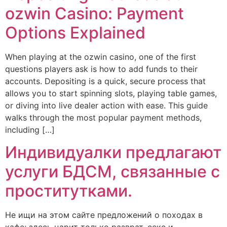
ozwin Casino: Payment
Options Explained
When playing at the ozwin casino, one of the first
questions players ask is how to add funds to their
accounts. Depositing is a quick, secure process that
allows you to start spinning slots, playing table games,
or diving into live dealer action with ease. This guide
walks through the most popular payment methods,
including […]
Индивидуалки предлагают
услуги БДСМ, связанные с
проститутками.
Не ищи на этом сайте предложений о походах в
кафе; здесь царит только разврат, секс и