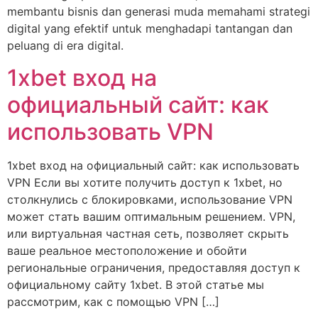
membantu bisnis dan generasi muda memahami strategi
digital yang efektif untuk menghadapi tantangan dan
peluang di era digital.
1xbet вход на
официальный сайт: как
использовать VPN
1xbet вход на официальный сайт: как использовать
VPN Если вы хотите получить доступ к 1xbet, но
столкнулись с блокировками, использование VPN
может стать вашим оптимальным решением. VPN,
или виртуальная частная сеть, позволяет скрыть
ваше реальное местоположение и обойти
региональные ограничения, предоставляя доступ к
официальному сайту 1xbet. В этой статье мы
рассмотрим, как с помощью VPN […]