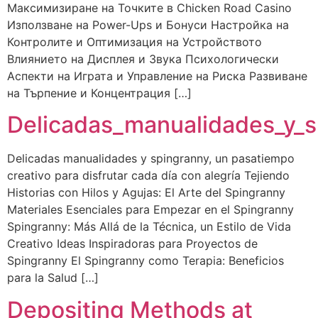
Максимизиране на Точките в Chicken Road Casino
Използване на Power-Ups и Бонуси Настройка на
Контролите и Оптимизация на Устройството
Влиянието на Дисплея и Звука Психологически
Аспекти на Играта и Управление на Риска Развиване
на Търпение и Концентрация […]
Delicadas_manualidades_y_s
Delicadas manualidades y spingranny, un pasatiempo
creativo para disfrutar cada día con alegría Tejiendo
Historias con Hilos y Agujas: El Arte del Spingranny
Materiales Esenciales para Empezar en el Spingranny
Spingranny: Más Allá de la Técnica, un Estilo de Vida
Creativo Ideas Inspiradoras para Proyectos de
Spingranny El Spingranny como Terapia: Beneficios
para la Salud […]
Depositing Methods at