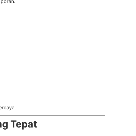
aporan.
ercaya.
ng Tepat