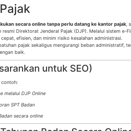
 Pajak
kukan secara online tanpa perlu datang ke kantor pajak
, 
resmi Direktorat Jenderal Pajak (DJP). Melalui sistem e-F
epat, efisien, dan minim risiko kesalahan administrasi.
atuhan pajak sekaligus mengurangi beban administratif, t
engan baik.
isarankan untuk SEO)
, contoh:
e melalui DJP Online
aporan SPT Badan
Badan secara online