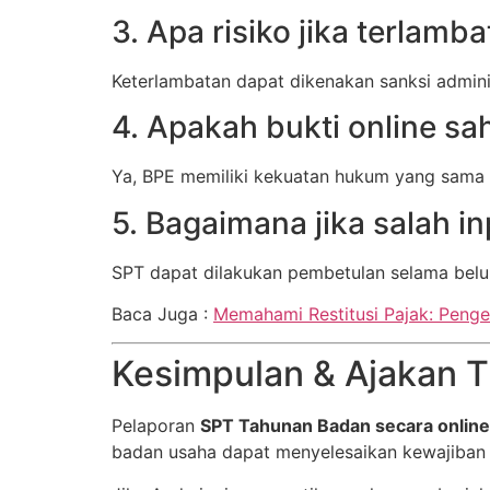
3. Apa risiko jika terlamb
Keterlambatan dapat dikenakan sanksi admini
4. Apakah bukti online s
Ya, BPE memiliki kekuatan hukum yang sama 
5. Bagaimana jika salah i
SPT dapat dilakukan pembetulan selama belu
Baca Juga :
Memahami Restitusi Pajak: Penger
Kesimpulan & Ajakan 
Pelaporan
SPT Tahunan Badan secara online
badan usaha dapat menyelesaikan kewajiban 