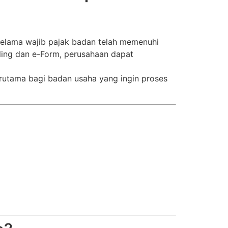
selama wajib pajak badan telah memenuhi
iling dan e-Form, perusahaan dapat
erutama bagi badan usaha yang ingin proses