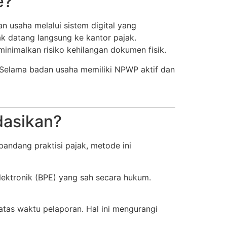
e?
 usaha melalui sistem digital yang
k datang langsung ke kantor pajak.
minimalkan risiko kehilangan dokumen fisik.
. Selama badan usaha memiliki NPWP aktif dan
dasikan?
andang praktisi pajak, metode ini
lektronik (BPE) yang sah secara hukum.
atas waktu pelaporan. Hal ini mengurangi