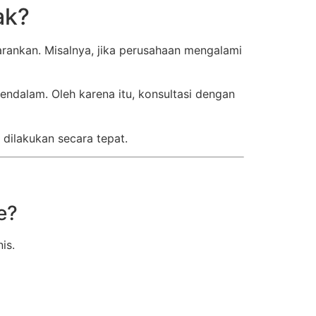
ak?
rankan. Misalnya, jika perusahaan mengalami
ndalam. Oleh karena itu, konsultasi dengan
 dilakukan secara tepat.
e?
is.