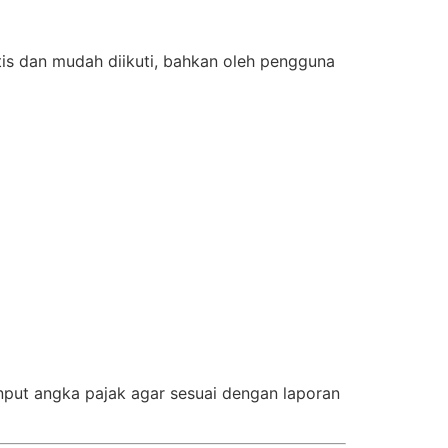
tis dan mudah diikuti, bahkan oleh pengguna
input angka pajak agar sesuai dengan laporan