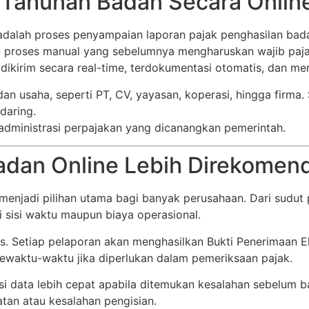
 Tahunan Badan Secara Onlin
dalah proses penyampaian laporan pajak penghasilan badan
an proses manual yang sebelumnya mengharuskan wajib paja
dikirim secara real-time, terdokumentasi otomatis, dan me
an usaha, seperti PT, CV, yayasan, koperasi, hingga firma
daring.
 administrasi perpajakan yang dicanangkan pemerintah.
dan Online Lebih Direkomen
enjadi pilihan utama bagi banyak perusahaan. Dari sudut p
i sisi waktu maupun biaya operasional.
es. Setiap pelaporan akan menghasilkan Bukti Penerimaan E
ewaktu-waktu jika diperlukan dalam pemeriksaan pajak.
si data lebih cepat apabila ditemukan kesalahan sebelum b
atan atau kesalahan pengisian.