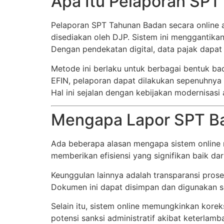
Apa Itu Pelaporan SPT
Pelaporan SPT Tahunan Badan secara online a
disediakan oleh DJP. Sistem ini menggantik
Dengan pendekatan digital, data pajak dapat 
Metode ini berlaku untuk berbagai bentuk bad
EFIN, pelaporan dapat dilakukan sepenuhnya 
Hal ini sejalan dengan kebijakan modernisasi
Mengapa Lapor SPT Ba
Ada beberapa alasan mengapa sistem online m
memberikan efisiensi yang signifikan baik dar
Keunggulan lainnya adalah transparansi pros
Dokumen ini dapat disimpan dan digunakan s
Selain itu, sistem online memungkinkan korek
potensi sanksi administratif akibat keterlamb