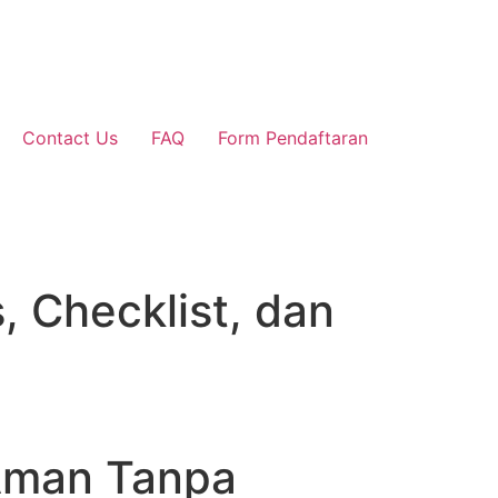
Contact Us
FAQ
Form Pendaftaran
, Checklist, dan
 Aman Tanpa