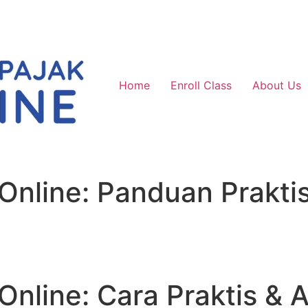
Home
Enroll Class
About Us
nline: Panduan Praktis
Online: Cara Praktis &